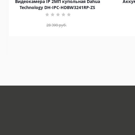
Видеокамера IP 2МП купольная Dahua
Аккум
Technology DH-IPC-HDBW3241RP-ZS
28 390
руб.
загрузка карты...