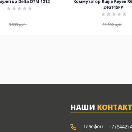
улятор Delta DTM 1212
Коммутатор Ruijie Reyee R
24GT4SFP
3 833
руб.
21 000
руб.
НАШИ
КОНТАК
Телефон
+7 (8442) 