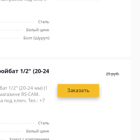
Сталь
Белый цинк
Болт (Шуруп)
йбат 1/2" (20-24
25
руб.
т 1/2" (20-24 мм) (1
Заказать
 магазине RS-CAM.
 под ключ. Тел.: +7
Сталь
Белый цинк
Хомут с креплением