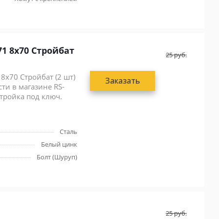
бат
25
руб.
8x70 Стройбат (2 шт)
Заказать
сти в магазине RS-
стройка под ключ.
Сталь
Белый цинк
Болт (Шуруп)
25
руб.