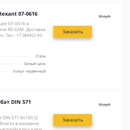
Rexant 07-0616
30
руб.
ant 07-0616 в
ине RS-CAM. Доставка
Заказать
. Тел.: +7 (8442) 45-
Сталь
Белый цинк
Хомут червячный
бат DIN 571
30
руб.
 DIN 571 8x100 (2
Заказать
области в магазине
 настройка под ключ.