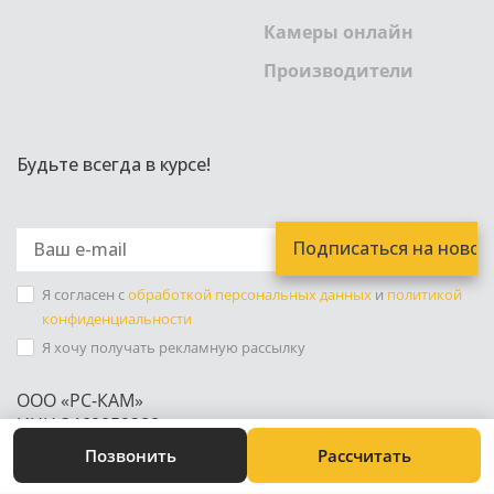
Камеры онлайн
Производители
Будьте всегда в курсе!
Я согласен с
обработкой персональных данных
и
политикой
конфиденциальности
Я хочу получать рекламную рассылку
ООО «РС-КАМ»
ИНН 3460059288
+7 (8442) 45-96-34
Позвонить
Рассчитать
Юр. Адрес: Волгоград ул. Циолковского 31