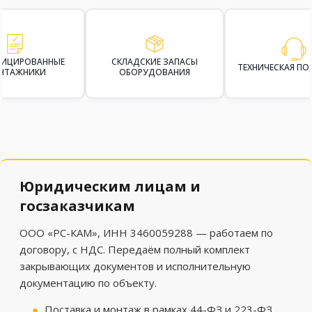
ФИЦИРОВАННЫЕ
СКЛАДСКИЕ ЗАПАСЫ
ТЕХНИЧЕСКАЯ П
НТАЖНИКИ
ОБОРУДОВАНИЯ
Юридическим лицам и
госзаказчикам
ООО «РС-КАМ», ИНН 3460059288 — работаем по
договору, с НДС. Передаём полный комплект
закрывающих документов и исполнительную
документацию по объекту.
Поставка и монтаж в рамках 44-ФЗ и 223-ФЗ