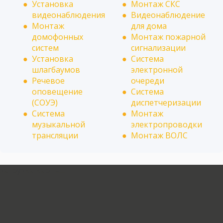
Установка
Монтаж СКС
видеонаблюдения
Видеонаблюдение
Монтаж
для дома
домофонных
Монтаж пожарной
систем
сигнализации
Установка
Система
шлагбаумов
электронной
Речевое
очереди
оповещение
Система
(СОУЭ)
диспетчеризации
Система
Монтаж
музыкальной
электропроводки
трансляции
Монтаж ВОЛС
загрузка карты...