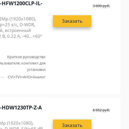
-HFW1200CLP-IL-
3 890
руб.
2Mp (1920x1080),
Заказать
Mp=25 к/с, D-WDR,
ой, встроенный
 В, 0.22 А, -40…+60°
Краткое руководство
льзователя, комплект для
установки
CVI+TVI+AHD+Аналог
-HDW1230TP-Z-A
6 952
руб.
2Mp (1920x1080),
Заказать
/с, D-WDR, S/N=65 dB,