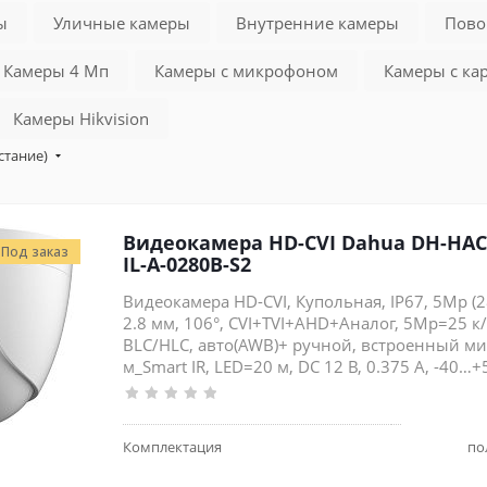
ы
Уличные камеры
Внутренние камеры
Пово
Камеры 4 Мп
Камеры с микрофоном
Камеры с ка
Камеры Hikvision
стание)
Видеокамера HD-CVI Dahua DH-HA
Под заказ
IL-A-0280B-S2
Видеокамера HD-CVI, Купольная, IP67, 5Mp (2
2.8 мм, 106°, CVI+TVI+AHD+Аналог, 5Mp=25 к/
BLC/HLC, авто(AWB)+ ручной, встроенный м
м_Smart IR, LED=20 м, DC 12 В, 0.375 А, -40…+
Комплектация
по