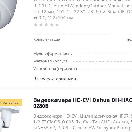
BLC/HLC, Auto,ATW,Indoor,Outdoor,Manual, 
2.7-12 мм, 101.7° - 32.3°, ИК=60 м_Smart IR, DC
+60 С, 122x104 мм
Комплектация
по
Мультиформатность
Материал корпуса
Угол обзора (горизонт.)
Все характеристики
Видеокамера HD-CVI Dahua DH-HAC
Под заказ
0280B
Видеокамера HD-CVI, Цилиндрическая, IP67, 
1/2.7'' CMOS, 0.005 Лк, CVI+TVI+AHD+Аналог,
S/N=65 dB, BLC/HLC, авто(AWB)+ ручной, вс