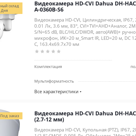
Видеокамера HD-CVI Dahua DH-HAC
ный склад
A-0360B-S6
 Дня
Видеокамера HD-CVI, Цилиндрическая, IP67, 
0.01 Лк, 3.6 мм, 83°, CVI+TVI+AHD+Аналог, 2
S/N=65 dB, BLC/HLC/DWDR, авто(AWB)+ ручн
микрофон, ИК=20 м_Smart IR, LED=20 м, DC 12
С, 163.4x69.7x70 мм
Комплектация
по
Мультиформатность
Все характеристики
Видеокамера HD-CVI Dahua DH-HAC
Под заказ
(2.7-12 мм)
Видеокамера HD-CVI, Купольная (PTZ), IP67, 
1/2.8'' CMOS, 0.005 Лк, CVI+Аналог, 2Mp=25 к