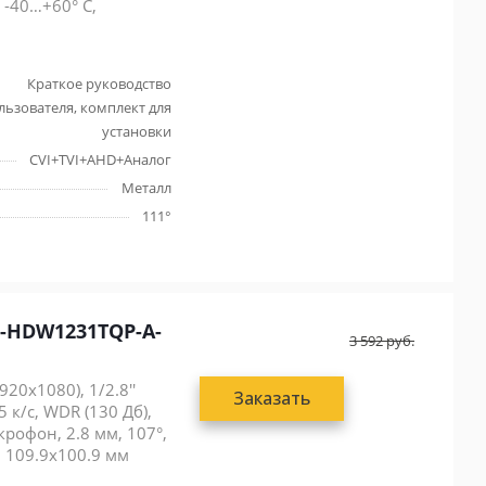
, -40…+60° С,
Краткое руководство
льзователя, комплект для
установки
CVI+TVI+AHD+Аналог
Металл
111°
-HDW1231TQP-A-
3 592
руб.
20x1080), 1/2.8''
Заказать
к/с, WDR (130 Дб),
рофон, 2.8 мм, 107°,
, 109.9x100.9 мм