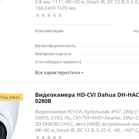
2.8 мм, 111°, ИК=30 м_Smart IR, DC 12 В, 0.3 А
166.6x69.7x70 мм
Комплектация
по
Мультиформатность
Материал корпуса
Угол обзора (горизонт.)
Все характеристики
Видеокамера HD-CVI Dahua DH-HAC
Под заказ
0280B
Видеокамера HD-CVI, Купольная, IP67, 2Mp (19
CMOS, 0.002 Лк, CVI+TVI+AHD+Аналог, 2Mp=25 
3D DNR/BLC/HLC, авто (AWB), встроенный мик
ИК=40 м_Smart IR, DC 12 В, 0.25 А, -40…+60° С