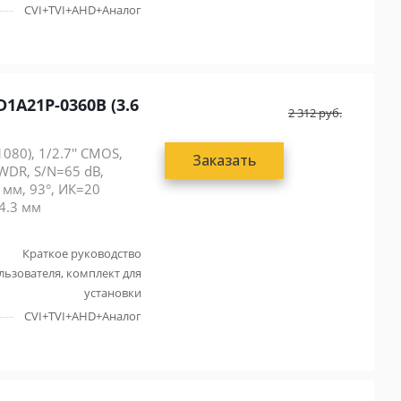
CVI+TVI+AHD+Аналог
1A21P-0360B (3.6
2 312
руб.
80), 1/2.7'' CMOS,
Заказать
WDR, S/N=65 dB,
 мм, 93°, ИК=20
74.3 мм
Краткое руководство
льзователя, комплект для
установки
CVI+TVI+AHD+Аналог