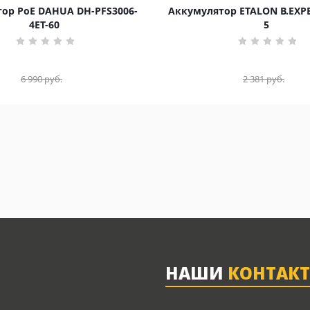
ор PoE DAHUA DH-PFS3006-
Аккумулятор ETALON B.EXPE
4ET-60
5
6 990
руб.
2 381
руб.
НАШИ
КОНТАК