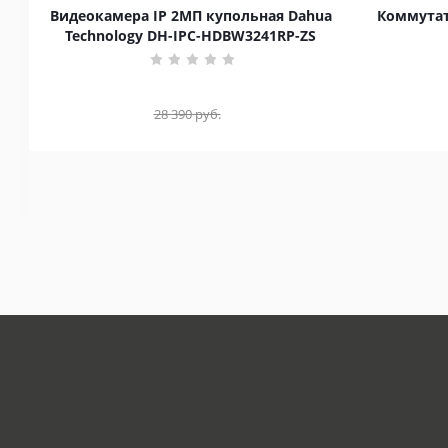
Видеокамера IP 2МП купольная Dahua
Коммутат
Technology DH-IPC-HDBW3241RP-ZS
28 390
руб.
загрузка карты...