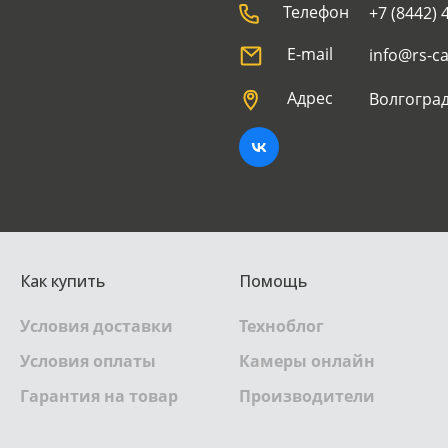
Телефон
+7 (8442) 
E-mail
info@rs-c
Адрес
Волгоград
Как купить
Помощь
Условия доставки
Техноблог
Условия оплаты
Камеры онлайн
Гарантия на товар
Производители