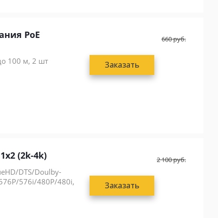
ания PoE
660
руб.
о 100 м, 2 шт
Заказать
x2 (2k-4k)
2 100
руб.
ueHD/DTS/Doulby-
576P/576i/480P/480i,
Заказать