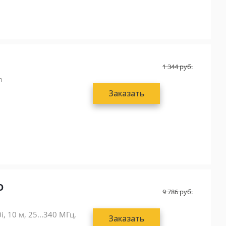
1 344
руб.
m
Заказать
O
9 786
руб.
 10 м, 25...340 МГц,
Заказать