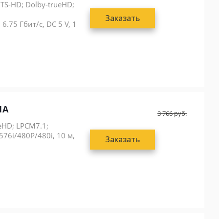
TS-HD; Dolby-trueHD;
Заказать
6.75 Гбит/с, DC 5 V, 1
1A
3 766
руб.
eHD; LPCM7.1;
76i/480P/480i, 10 м,
Заказать