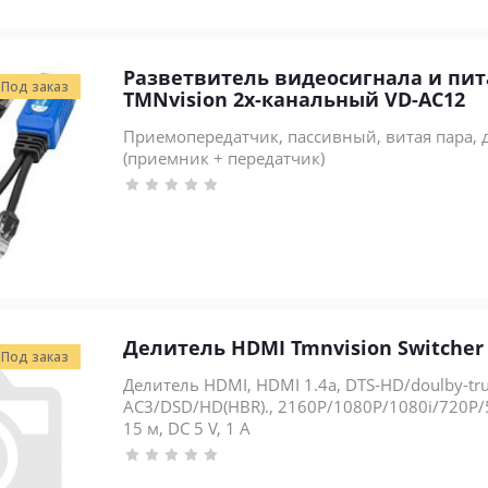
Разветвитель видеосигнала и пит
Под заказ
TMNvision 2х-канальный VD-AC12
Приемопередатчик, пассивный, витая пара, д
(приемник + передатчик)
Делитель HDMI Tmnvision Switcher 1
Под заказ
Делитель HDMI, HDMI 1.4a, DTS-HD/doulby-tr
AC3/DSD/HD(HBR)., 2160P/1080P/1080i/720P/
15 м, DC 5 V, 1 А