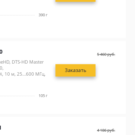
390 г
0
5 460
руб.
ueHD, DTS-HD Master
0,
Заказать
 10 м, 25...600 МГц,
105 г
1
4 186
руб.