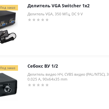
Делитель VGА Switcher 1x2
Под заказ
Делитель VGA, 350 МГц, DC 9 V
Себокс ВУ 1/2
Под заказ
Делитель видео НЧ, CVBS видео (PAL/NTSC), 30
0.025 А, 90x64x35 mm