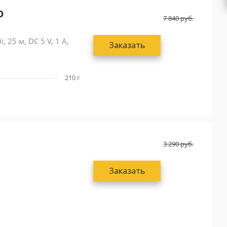
O
7 840
руб.
25 м, DC 5 V, 1 А,
Заказать
210 г
3 290
руб.
Заказать