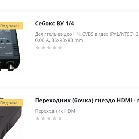
Себокс ВУ 1/4
Под заказ
Делитель видео НЧ, CVBS видео (PAL/NTSC), 30
0.06 А, 36x90x83 mm
Переходник (бочка) гнездо HDMI -
Под заказ
Переходник HDMI