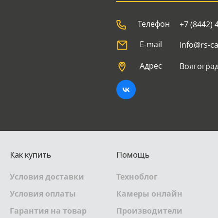
Телефон
+7 (8442) 
E-mail
info@rs-c
Адрес
Волгоград
Как купить
Помощь
Условия доставки
Техноблог
Условия оплаты
Камеры онлайн
Гарантия на товар
Производители