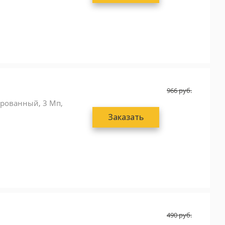
966
руб.
сированный, 3 Мп,
Заказать
490
руб.