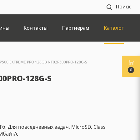
Поиск
ины
Контакты
Партнёрам
Каталог
P500 EXTREME PRO 128GB NT02P500PRO-128G-S
0
00PRO-128G-S
Гб, Для повседневных задач, MicroSD, Class
 Мбайт/с