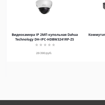
Видеокамера IP 2МП купольная Dahua
Коммутат
Technology DH-IPC-HDBW3241RP-ZS
28 390
руб.
загрузка карты...