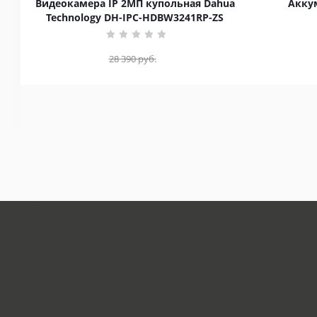
Видеокамера IP 2МП купольная Dahua
Аккум
Technology DH-IPC-HDBW3241RP-ZS
28 390
руб.
загрузка карты...