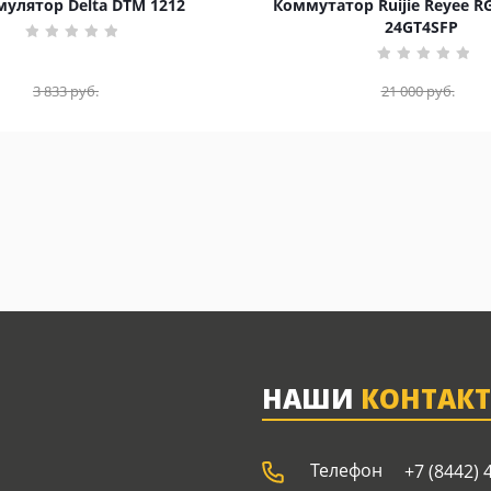
улятор Delta DTM 1212
Коммутатор Ruijie Reyee R
24GT4SFP
3 833
руб.
21 000
руб.
НАШИ
КОНТАК
Телефон
+7 (8442) 