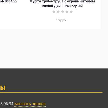
G-NBS3100-
Муфта труба-труба с ограничителем
Ruvinil Д=20 IP40 серый
10
руб.
ТЫ
45 96 34
заказать звонок