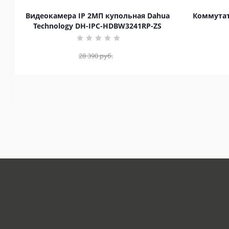
Видеокамера IP 2МП купольная Dahua
Коммутат
Technology DH-IPC-HDBW3241RP-ZS
28 390
руб.
загрузка карты...