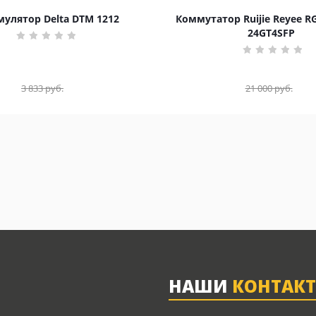
улятор Delta DTM 1212
Коммутатор Ruijie Reyee R
24GT4SFP
3 833
руб.
21 000
руб.
НАШИ
КОНТАК