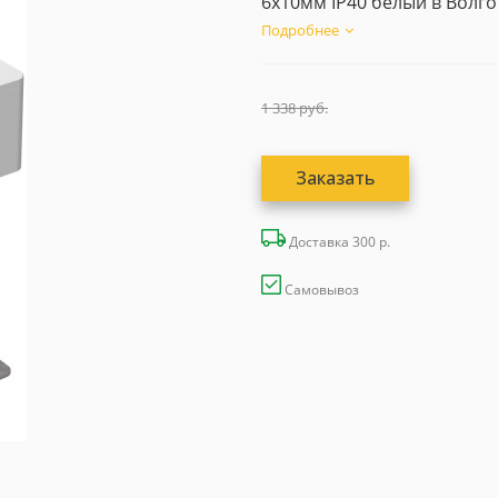
6x10мм IP40 белый в Волго
CAM...
Подробнее
1 338
руб.
Заказать
Доставка 300 р.
Самовывоз