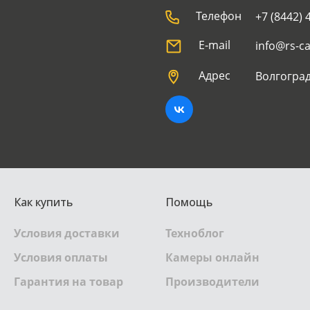
Телефон
+7 (8442) 
E-mail
info@rs-c
Адрес
Волгоград
Как купить
Помощь
Условия доставки
Техноблог
Условия оплаты
Камеры онлайн
Гарантия на товар
Производители