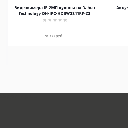
Видеокамера IP 2МП купольная Dahua
Аккум
Technology DH-IPC-HDBW3241RP-ZS
28 390
руб.
загрузка карты...