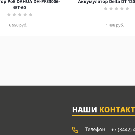
ор PoE DAHUA DH-PFS3006-
Аккумулятор Delta DT 120
4ET-60
6 990
руб.
1 498
руб.
НАШИ
КОНТАК
Телефон
+7 (8442) 