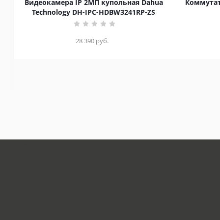
Видеокамера IP 2МП купольная Dahua
Коммутат
Technology DH-IPC-HDBW3241RP-ZS
28 390
руб.
загрузка карты...