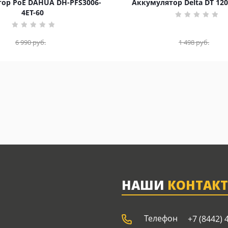
ор PoE DAHUA DH-PFS3006-
Аккумулятор Delta DT 120
4ET-60
6 990
руб.
1 498
руб.
НАШИ
КОНТАК
Телефон
+7 (8442) 