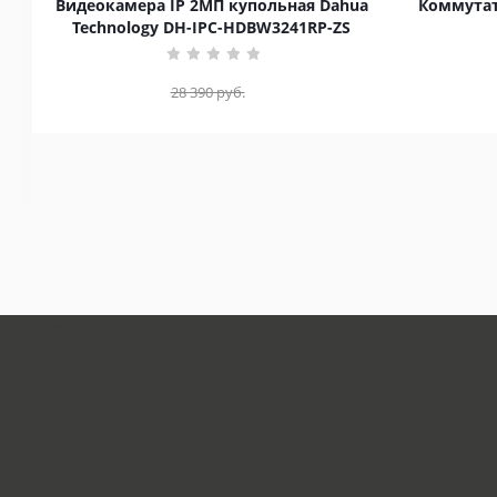
Видеокамера IP 2МП купольная Dahua
Коммутат
Technology DH-IPC-HDBW3241RP-ZS
28 390
руб.
загрузка карты...