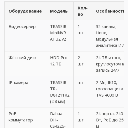
Кол-
Оборудование
Модель
Особенности
во
Видеосервер
TRASSIR
1
32 канала,
MiniNVR
шт.
Linux,
AF 32 v2
модульная
аналитика ИИ
Жёсткий диск
HDD Pro
2
24 ТБ итого,
12 ТБ
шт.
круглосуточная
запись 24/7
IP-камера
TRASSIR
шт.
2 Мп, IK10,
TR-
грозозащита
D81211R2
TVS 4000 В
(2.8 мм)
PoE-
Dahua
1
24 порта, 240
коммутатор
DH-
шт.
Вт, PoE до 250
CS4226-
м