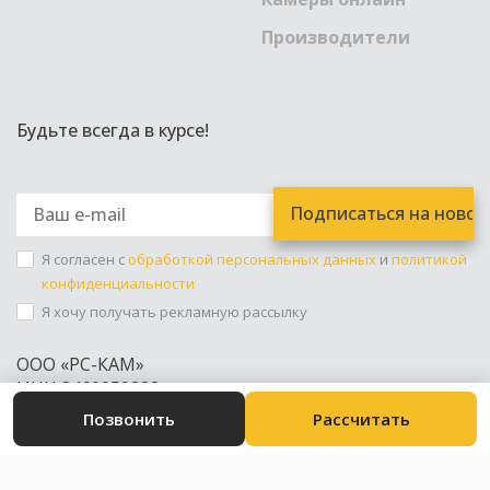
Производители
Будьте всегда в курсе!
Я согласен с
обработкой персональных данных
и
политикой
конфиденциальности
Я хочу получать рекламную рассылку
ООО «РС-КАМ»
ИНН 3460059288
+7 (8442) 45-96-34
Позвонить
Рассчитать
Юр. Адрес: Волгоград ул. Циолковского 31