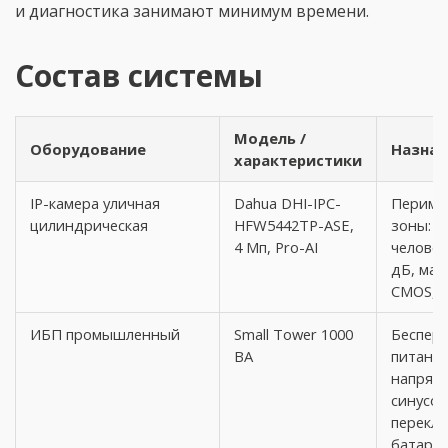
и диагностика занимают минимум времени.
Состав системы
Модель /
Оборудование
Назнач
характеристики
IP-камера уличная
Dahua DHI-IPC-
Периме
цилиндрическая
HFW5442TP-ASE,
зоны: A
4 Мп, Pro-AI
человек
дБ, мат
CMOS, I
ИБП промышленный
Small Tower 1000
Беспер
ВА
питание
напряже
синусои
перекл
батаре