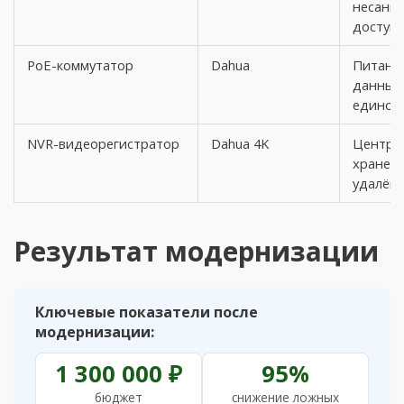
несанк
доступа
PoE-коммутатор
Dahua
Питание
данных 
едином
NVR-видеорегистратор
Dahua 4K
Центр з
хранени
удалён
Результат модернизации
Ключевые показатели после
модернизации:
1 300 000 ₽
95%
бюджет
снижение ложных