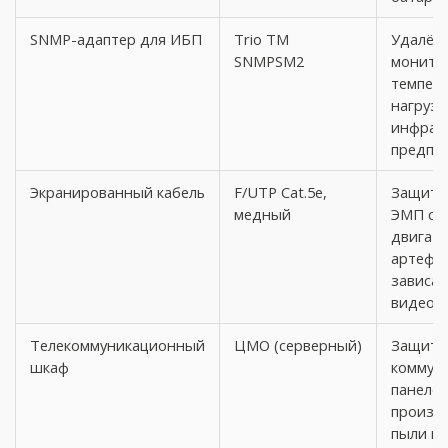
SNMP-адаптер для ИБП
Trio TM
Удалён
SNMPSM2
монитор
темпер
нагрузк
инфрас
предпр
Экранированный кабель
F/UTP Cat.5e,
Защита 
медный
ЭМП ст
двигате
артефак
зависа
видеоп
Телекоммуникационный
ЦМО (серверный)
Защита
шкаф
коммута
панелей
произв
пыли и