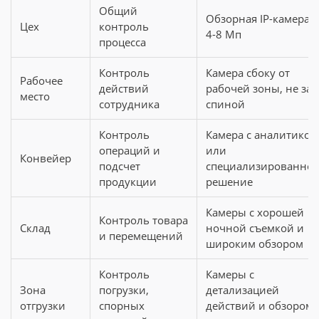
Общий
Обзорная IP-камера
Цех
контроль
4-8 Мп
процесса
Контроль
Камера сбоку от
Рабочее
действий
рабочей зоны, не за
место
сотрудника
спиной
Контроль
Камера с аналитикой
операций и
или
Конвейер
подсчет
специализированное
продукции
решение
Камеры с хорошей
Контроль товара
Склад
ночной съемкой и
и перемещений
широким обзором
Контроль
Камеры с
Зона
погрузки,
детализацией
отгрузки
спорных
действий и обзором