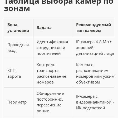
Таблица выбора камер по
зонам
Зона
Рекомендуемый
Задача
установки
тип камеры
Идентификация
IP-камера 4-8 Мп с
Проходная,
сотрудников и
хорошей
вход
посетителей
детализацией лица
Контроль
Камера с
КПП,
транспорта,
распознаванием
ворота
распознавание
номеров или узким
номеров
объективом
Обнаружение
IP-камера с
посторонних,
Периметр
видеоаналитикой и
пересечение
ИК-подсветкой
линии