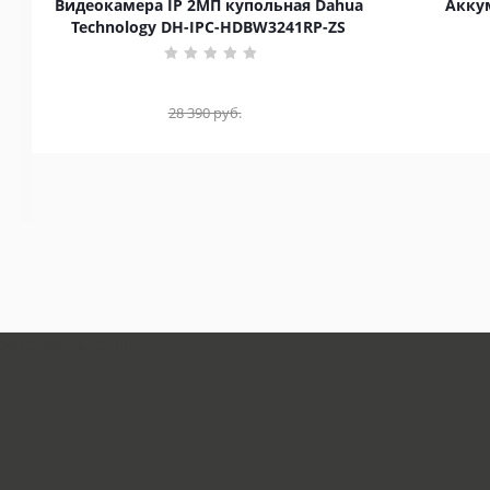
Видеокамера IP 2МП купольная Dahua
Аккум
Technology DH-IPC-HDBW3241RP-ZS
28 390
руб.
загрузка карты...