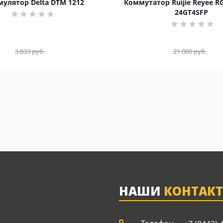
улятор Delta DTM 1212
Коммутатор Ruijie Reyee R
24GT4SFP
3 833
руб.
21 000
руб.
НАШИ
КОНТАК