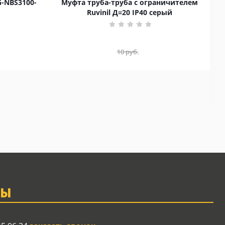
G-NBS3100-
Муфта труба-труба с ограничителем
Ruvinil Д=20 IP40 серый
10
руб.
ТЫ