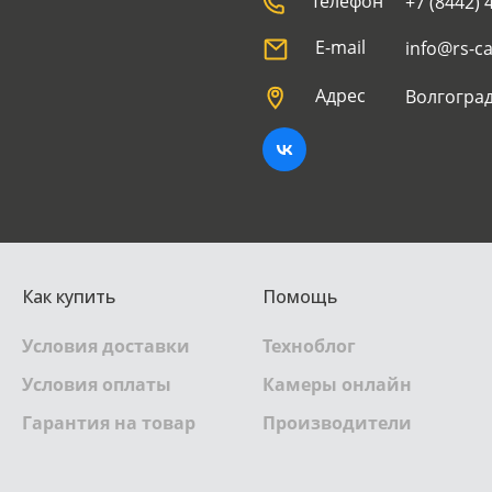
Телефон
+7 (8442) 
E-mail
info@rs-c
Адрес
Волгоград
Как купить
Помощь
Условия доставки
Техноблог
Условия оплаты
Камеры онлайн
Гарантия на товар
Производители