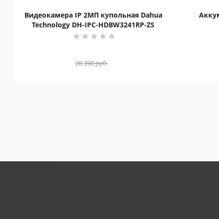
Видеокамера IP 2МП купольная Dahua
Аккум
Technology DH-IPC-HDBW3241RP-ZS
28 390
руб.
загрузка карты...