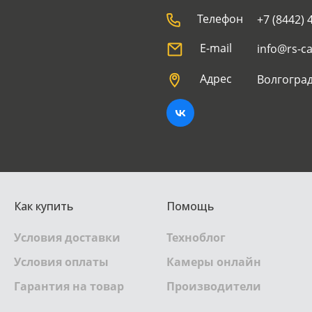
Телефон
+7 (8442) 
E-mail
info@rs-c
Адрес
Волгоград
Как купить
Помощь
Условия доставки
Техноблог
Условия оплаты
Камеры онлайн
Гарантия на товар
Производители