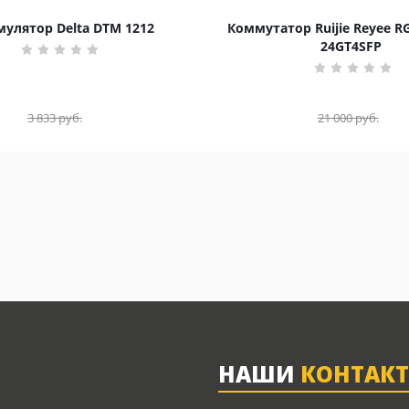
улятор Delta DTM 1212
Коммутатор Ruijie Reyee R
24GT4SFP
3 833
руб.
21 000
руб.
НАШИ
КОНТАК