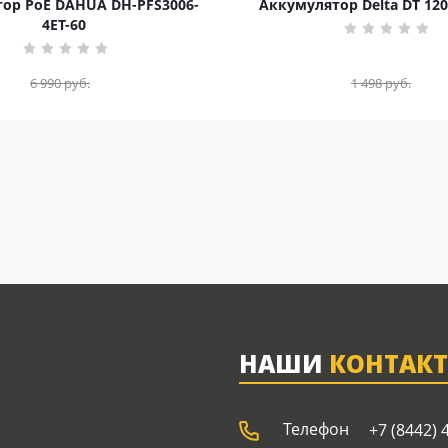
ор PoE DAHUA DH-PFS3006-
Аккумулятор Delta DT 120
4ET-60
6 990
руб.
1 498
руб.
НАШИ
КОНТАК
Телефон
+7 (8442) 