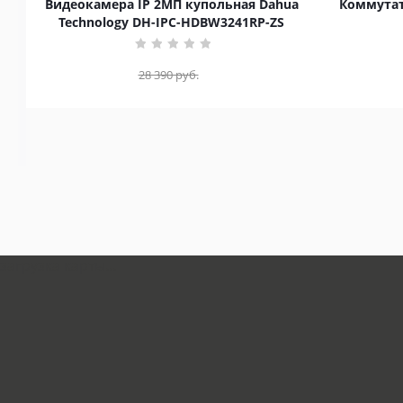
Видеокамера IP 2МП купольная Dahua
Коммутат
Technology DH-IPC-HDBW3241RP-ZS
28 390
руб.
загрузка карты...