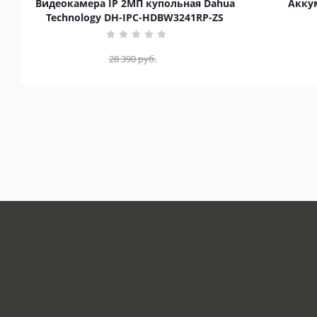
Видеокамера IP 2МП купольная Dahua
Аккум
Technology DH-IPC-HDBW3241RP-ZS
28 390
руб.
загрузка карты...