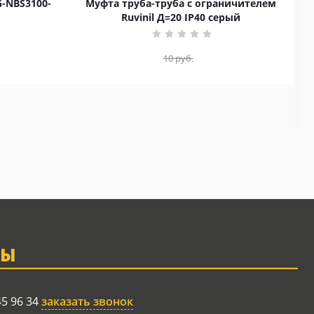
G-NBS3100-
Муфта труба-труба с ограничителем
Ruvinil Д=20 IP40 серый
10
руб.
ТЫ
45 96 34
заказать звонок