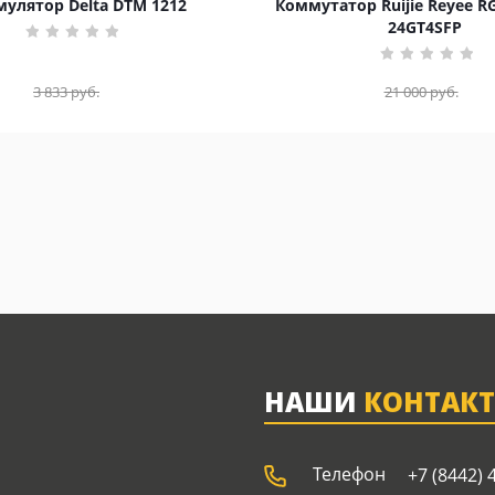
улятор Delta DTM 1212
Коммутатор Ruijie Reyee R
24GT4SFP
3 833
руб.
21 000
руб.
НАШИ
КОНТАК
Телефон
+7 (8442) 