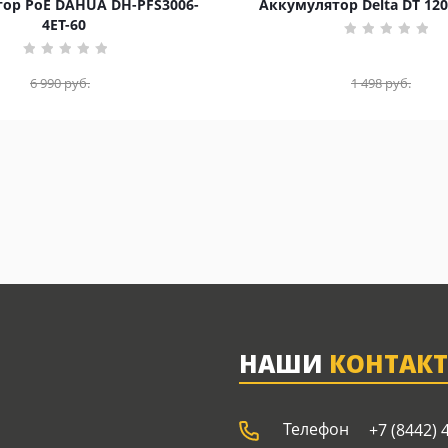
ор PoE DAHUA DH-PFS3006-
Аккумулятор Delta DT 120
4ET-60
6 990
руб.
1 498
руб.
НАШИ
КОНТАК
Телефон
+7 (8442) 