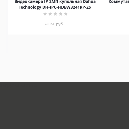
Видеокамера IP 2МП купольная Dahua
Коммутат
Technology DH-IPC-HDBW3241RP-ZS
28 390
руб.
загрузка карты...