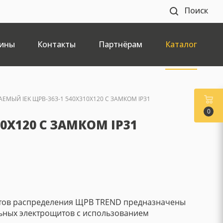
Поиск
ины
Контакты
Партнёрам
Каталог
МЫЙ IEK ЩРВ-36З-1 540X310X120 С ЗАМКОМ IP31
0
X120 С ЗАМКОМ IP31
тов распределения ЩРВ TREND предназначены
ьных электрощитов с использованием