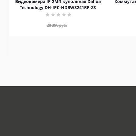
Видеокамера IP 2МП купольная Dahua
Коммутат
Technology DH-IPC-HDBW3241RP-ZS
28 390
руб.
загрузка карты...