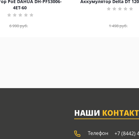
ор PoE DAHUA DH-PFS3006-
Аккумулятор Delta DT 120
4ET-60
6 990
руб.
1 498
руб.
НАШИ
КОНТАК
Телефон
+7 (8442) 