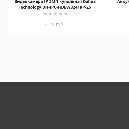
Видеокамера IP 2МП купольная Dahua
Аккум
Technology DH-IPC-HDBW3241RP-ZS
28 390
руб.
загрузка карты...