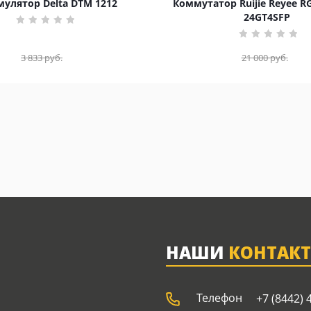
улятор Delta DTM 1212
Коммутатор Ruijie Reyee R
24GT4SFP
3 833
руб.
21 000
руб.
НАШИ
КОНТАК
Телефон
+7 (8442) 