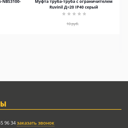
G-NBS3100-
Муфта труба-труба с ограничителем
Ruvinil Д=20 IP40 серый
10
руб.
ТЫ
45 96 34
заказать звонок