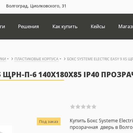
Волгоград, Циолковского, 31
ги
Решения
Как купить
Кейсы
Магаз
ИКИ
ПЛАСТИКОВЫЕ КОРПУСА
БОКС SYSTEME ELECTRIC EASY 9 XS Щ
XS ЩРН-П-6 140X180X85 IP40 ПРОЗР
Купить Бокс Systeme Electr
Под заказ
прозрачная дверь в Волгог