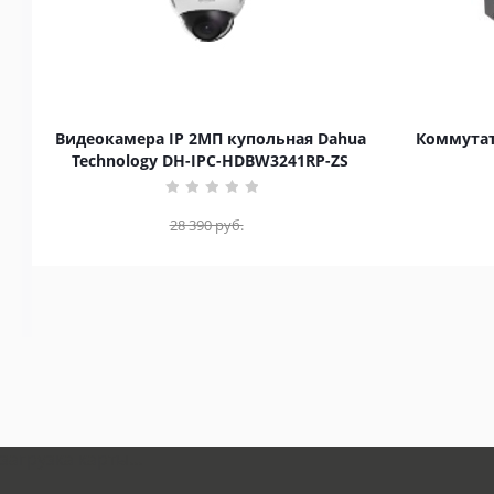
Видеокамера IP 2МП купольная Dahua
Коммутат
Technology DH-IPC-HDBW3241RP-ZS
28 390
руб.
загрузка карты...