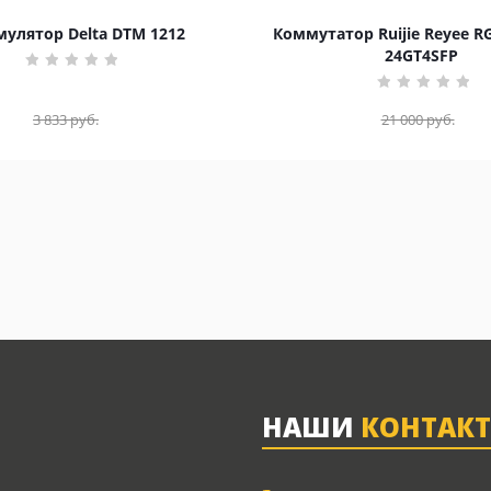
улятор Delta DTM 1212
Коммутатор Ruijie Reyee R
24GT4SFP
3 833
руб.
21 000
руб.
НАШИ
КОНТАК