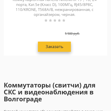
порта, Кат.5e (Класс D), 100МГц, RJ45/8P8C,
110/KRONE, T568A/B, неэкранированная, с
органайзером, черная.
5 500
руб.
Заказать
Коммутаторы (свитчи) для
СКС и видеонаблюдения в
Волгограде