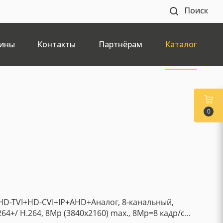
Поиск
ины
Контакты
Партнёрам
Каталог
0
HD-TVI+HD-CVI+IP+AHD+Аналог, 8-канальный,
64+/ H.264, 8Mp (3840x2160) max., 8Mp=8 кадр/с...