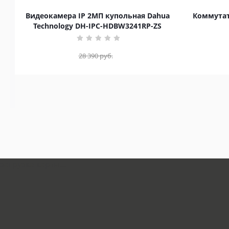
Видеокамера IP 2МП купольная Dahua
Коммутат
Technology DH-IPC-HDBW3241RP-ZS
28 390
руб.
загрузка карты...