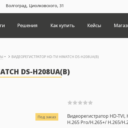
Волгоград, Циолковского, 31
ги
Решения
Как купить
Кейсы
Магаз
РЫ
ВИДЕОРЕГИСТРАТОР HD-TVI HIWATCH DS-H208UA(B)
ATCH DS-H208UA(B)
Видеорегистратор HD-TVI, 
Под заказ
H.265 Pro/H.265+/ H.265/H.2