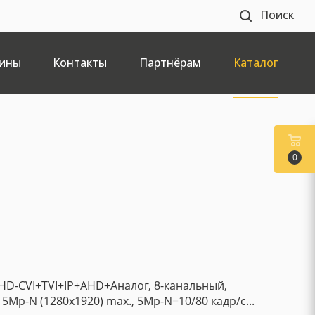
Поиск
ины
Контакты
Партнёрам
Каталог
0
HD-CVI+TVI+IP+AHD+Аналог, 8-канальный,
 5Mp-N (1280x1920) max., 5Mp-N=10/80 кадр/с...