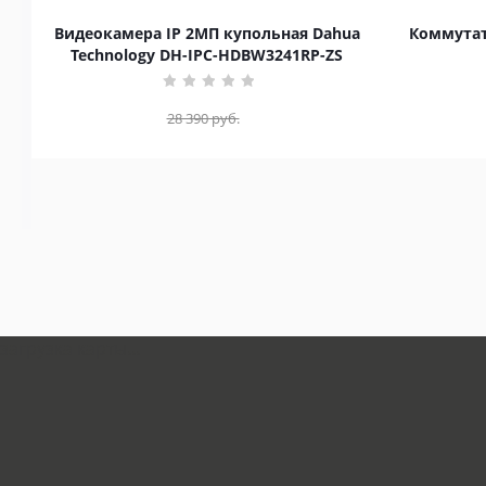
Видеокамера IP 2МП купольная Dahua
Коммутат
Technology DH-IPC-HDBW3241RP-ZS
28 390
руб.
загрузка карты...