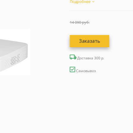
4Mp=15...
Подробнее
14 090
руб.
Заказать
Доставка 300 р.
Самовывоз