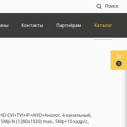
Поиск
ины
Контакты
Партнёрам
Каталог
0
HD-CVI+TVI+IP+AHD+Аналог, 4-канальный,
 5Mp-N (1280x1920) max., 5Mp=10 кадр/с,