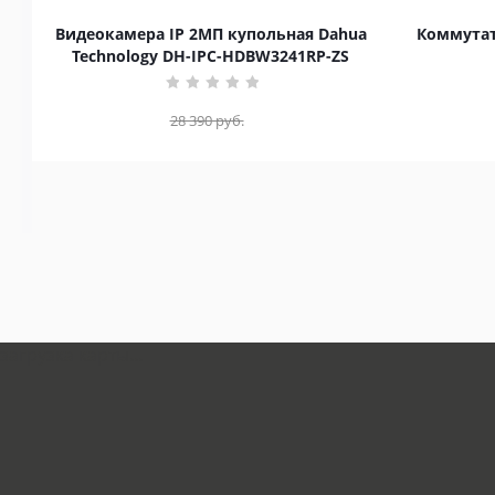
Видеокамера IP 2МП купольная Dahua
Коммутат
Technology DH-IPC-HDBW3241RP-ZS
28 390
руб.
загрузка карты...