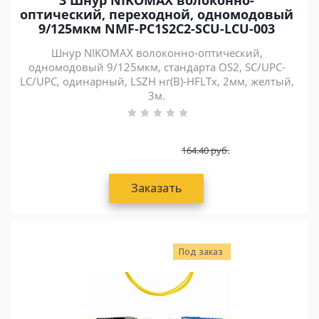
3 Шнур NIKOMAX волоконно-
оптический, переходной, одномодовый
9/125мкм NMF-PC1S2C2-SCU-LCU-003
Шнур NIKOMAX волоконно-оптический,
одномодовый 9/125мкм, стандарта OS2, SC/UPC-
LC/UPC, одинарный, LSZH нг(В)-HFLTx, 2мм, желтый,
3м.
164.40
руб.
Заказать
Под заказ