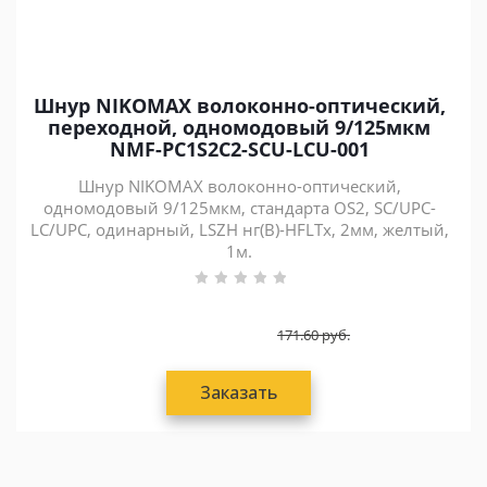
Шнур NIKOMAX волоконно-оптический,
переходной, одномодовый 9/125мкм
NMF-PC1S2C2-SCU-LCU-001
Шнур NIKOMAX волоконно-оптический,
одномодовый 9/125мкм, стандарта OS2, SC/UPC-
LC/UPC, одинарный, LSZH нг(В)-HFLTx, 2мм, желтый,
1м.
171.60
руб.
Заказать