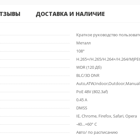
ТЗЫВЫ
ДОСТАВКА И НАЛИЧИЕ
Краткое руководство пользовате
Металл
108°
H.265+/H.265/H.264+/H.264/MJPE
WDR (120 Дб)
BLC/3D DNR
Auto,ATW,Indoor,Outdoor,Manual
PoE 48V (802.3af)
0.45 А
DMSS
IE, Chrome, Firefox, Safari, Opera
-40…+60° С
Авто/ по расписанию