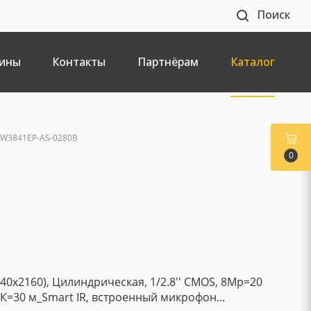
Поиск
ины
Контакты
Партнёрам
Каталог
FW3841EP-AS-0280B
0
840x2160), Цилиндрическая, 1/2.8'' CMOS, 8Mp=20
, ИК=30 м_Smart IR, встроенный микрофон...