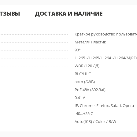
ТЗЫВЫ
ДОСТАВКА И НАЛИЧИЕ
Краткое руководство пользовате
Металл+Пластик
93°
H.265+/H.265/H.264+/H.264/MJPE
WDR (120 Дб)
BLC/HLC
авто (AWB)
PoE 48V (802.3af)
0.41 А
IE, Chrome, Firefox, Safari, Opera
-40…+55 С
Auto(ICR) / Color / B/W