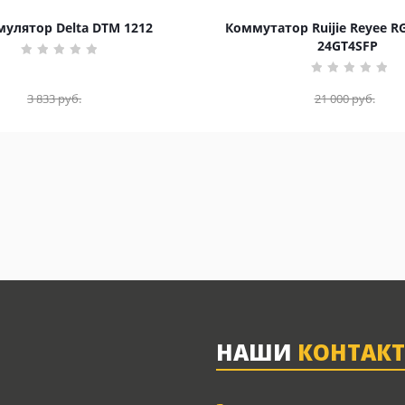
улятор Delta DTM 1212
Коммутатор Ruijie Reyee R
24GT4SFP
3 833
руб.
21 000
руб.
НАШИ
КОНТАК