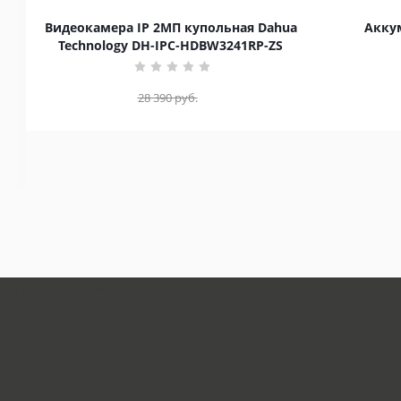
Видеокамера IP 2МП купольная Dahua
Аккум
Technology DH-IPC-HDBW3241RP-ZS
28 390
руб.
загрузка карты...