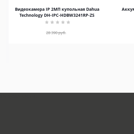
Видеокамера IP 2МП купольная Dahua
Аккум
Technology DH-IPC-HDBW3241RP-ZS
28 390
руб.
загрузка карты...