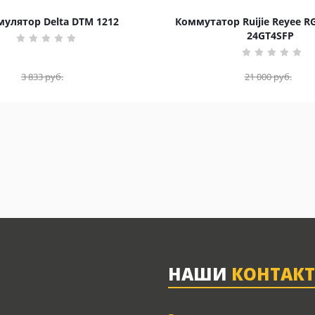
улятор Delta DTM 1212
Коммутатор Ruijie Reyee R
24GT4SFP
3 833
руб.
21 000
руб.
НАШИ
КОНТАК