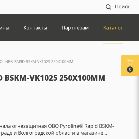
Поиск
ины
Контакты
Партнёрам
Каталог
LINE® RAPID BSKM-VK1025 250X100ММ
0
 BSKM-VK1025 250X100ММ
анала огнезащитная OBO Pyroline® Rapid BSKM-
раде и Волгоградской области в магазине...