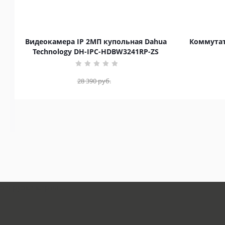
Видеокамера IP 2МП купольная Dahua
Коммутат
Technology DH-IPC-HDBW3241RP-ZS
28 390
руб.
загрузка карты...