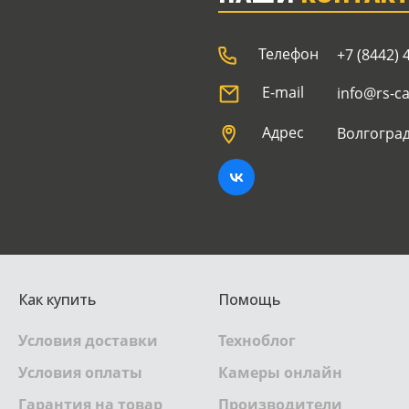
Телефон
+7 (8442) 
E-mail
info@rs-c
Адрес
Волгоград
Как купить
Помощь
Условия доставки
Техноблог
Условия оплаты
Камеры онлайн
Гарантия на товар
Производители