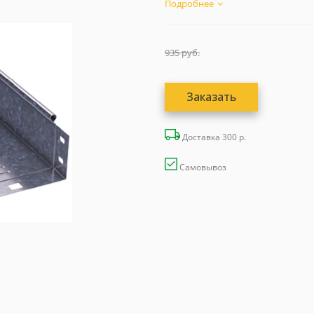
по РФ...
Подробнее
935
руб.
Заказать
Доставка 300 р.
Самовывоз