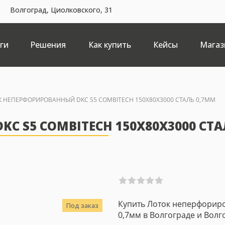
Волгоград, Циолковского, 31
ги
Решения
Как купить
Кейсы
Магаз
 НЕПЕРФОРИРОВАННЫЙ DKC S5 COMBITECH 150Х80Х3000 СТАЛЬ 0,7ММ
 S5 COMBITECH 150Х80Х3000 СТА
Купить Лоток неперфориро
Под заказ
0,7мм в Волгограде и Волг