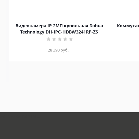
Видеокамера IP 2МП купольная Dahua
Коммутат
Technology DH-IPC-HDBW3241RP-ZS
28 390
руб.
загрузка карты...