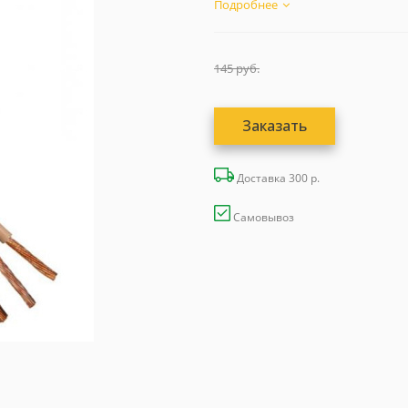
и...
Подробнее
145
руб.
Заказать
Доставка 300 р.
Самовывоз