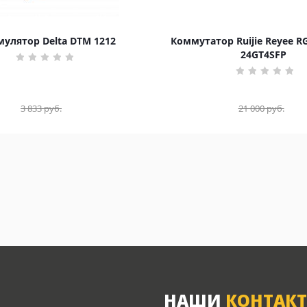
улятор Delta DTM 1212
Коммутатор Ruijie Reyee R
24GT4SFP
3 833
руб.
21 000
руб.
НАШИ
КОНТАК