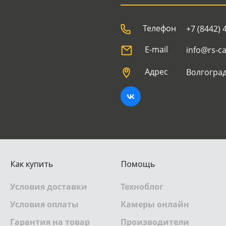
Телефон
+7 (8442) 
E-mail
info@rs-c
Адрес
Волгоград
Как купить
Помощь
Условия доставки
Техноблог
Условия оплаты
Камеры онлайн
Гарантия на товар
Производители