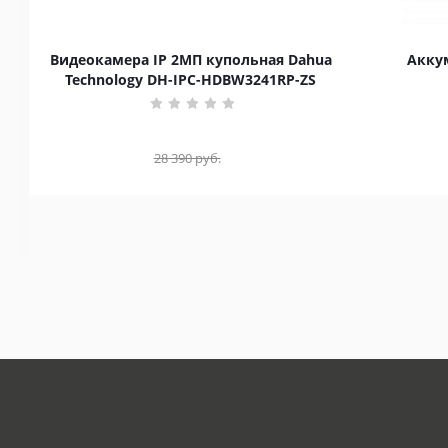
Видеокамера IP 2МП купольная Dahua
Аккум
Technology DH-IPC-HDBW3241RP-ZS
28 390
руб.
загрузка карты...