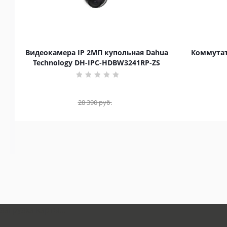
Видеокамера IP 2МП купольная Dahua
Коммутат
Technology DH-IPC-HDBW3241RP-ZS
28 390
руб.
загрузка карты...