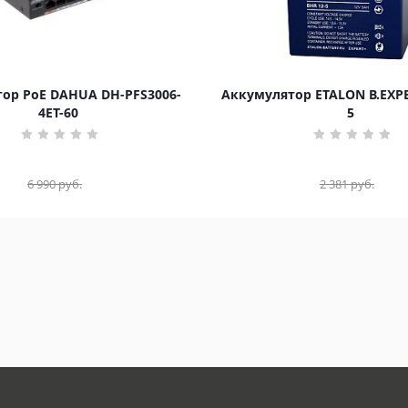
ор PoE DAHUA DH-PFS3006-
Аккумулятор ETALON B.EXPE
4ET-60
5
6 990
руб.
2 381
руб.