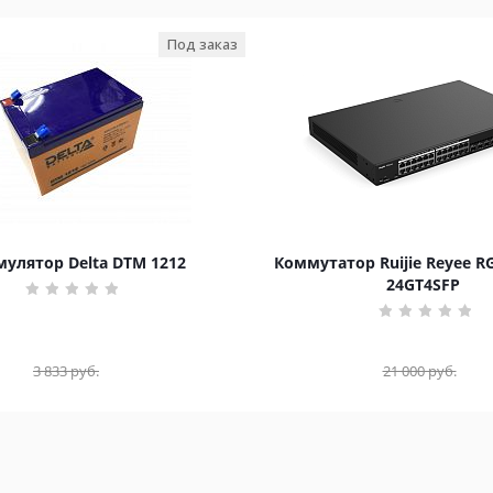
Под заказ
улятор Delta DTM 1212
Коммутатор Ruijie Reyee R
24GT4SFP
3 833
руб.
21 000
руб.