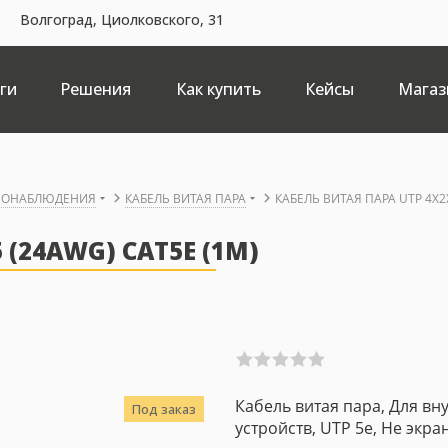
Волгоград, Циолковского, 31
ги
Решения
Как купить
Кейсы
Магаз
ДЕОНАБЛЮДЕНИЯ
КАБЕЛЬ ВИТАЯ ПАРА
КАБЕЛЬ ВИТАЯ ПАРА UTP 4X2X
 (24AWG) CAT5E (1М)
Кабель витая пара, Для вн
Под заказ
устройств, UTP 5e, Не экра