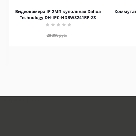
Видеокамера IP 2МП купольная Dahua
Коммутат
Technology DH-IPC-HDBW3241RP-ZS
28 390
руб.
загрузка карты...