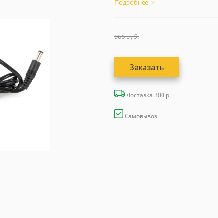
под ключ...
Подробнее
966
руб.
Заказать
Доставка 300 р.
Самовывоз