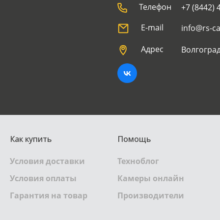
Телефон
+7 (8442) 
E-mail
info@rs-c
Адрес
Волгоград
Как купить
Помощь
Условия доставки
Техноблог
Условия оплаты
Камеры онлайн
Гарантия на товар
Производители