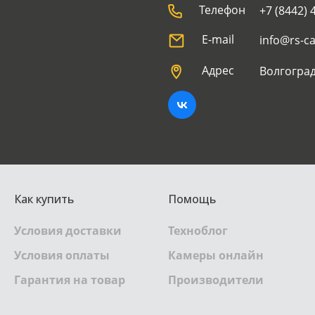
Телефон
+7 (8442) 
E-mail
info@rs-c
Адрес
Волгоград
Как купить
Помощь
Условия доставки
Техноблог
Условия оплаты
Камеры онлайн
Гарантия на товар
Производители