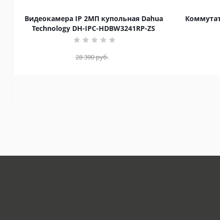
Видеокамера IP 2МП купольная Dahua
Коммутат
Technology DH-IPC-HDBW3241RP-ZS
28 390
руб.
загрузка карты...