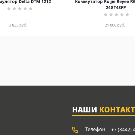
улятор Delta DTM 1212
Коммутатор Ruijie Reyee R
24GT4SFP
3 833
руб.
21 000
руб.
НАШИ
КОНТАК
Телефон
+7 (8442) 