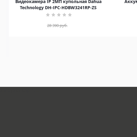
Видеокамера IP 2МП купольная Dahua
Аккум
Technology DH-IPC-HDBW3241RP-ZS
28 390
руб.
загрузка карты...