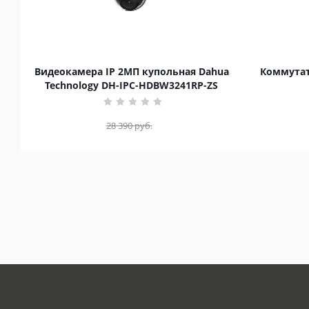
Видеокамера IP 2МП купольная Dahua
Коммутат
Technology DH-IPC-HDBW3241RP-ZS
28 390
руб.
загрузка карты...