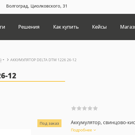
Волгоград, Циолковского, 31
ги
Решения
Как купить
Кейсы
Магаз
)
АККУМУЛЯТОР DELTA DTM 1226 26-12
6-12
Аккумулятор, свинцово-кис
Под заказ
Подробнее