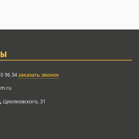
ТЫ
45 96 34
заказать звонок
am.ru
, Циолковского, 31