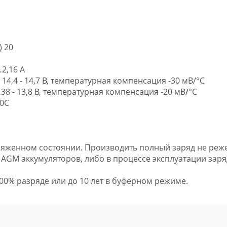
 20
2,16 А
4,4 - 14,7 В, температурная компенсация -30 мВ/°С
8 - 13,8 В, температурная компенсация -20 мВ/°С
50С
ряженном состоянии. Производить полный заряд не реже 
 AGM аккумуляторов, либо в процессе эксплуатации зар
100% разряде или до 10 лет в буферном режиме.