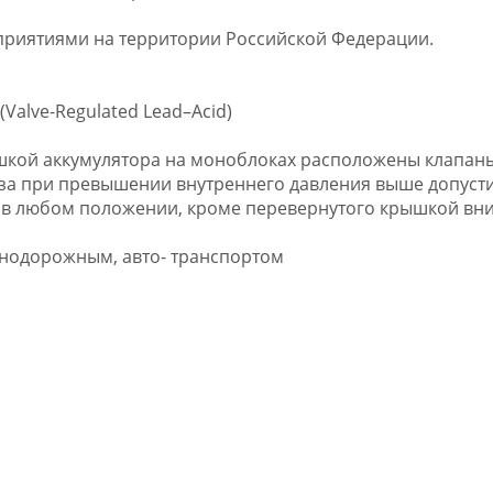
приятиями на территории Российской Федерации.
(Valve-Regulated Lead–Acid)
ышкой аккумулятора на моноблоках расположены клапан
аза при превышении внутреннего давления выше допуст
 в любом положении, кроме перевернутого крышкой вни
знодорожным, авто- транспортом