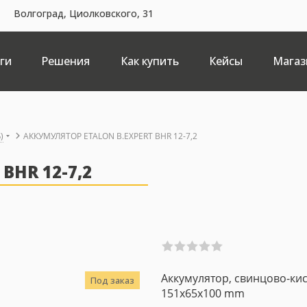
Волгоград, Циолковского, 31
ги
Решения
Как купить
Кейсы
Магаз
)
АККУМУЛЯТОР ETALON B.EXPERT BHR 12-7,2
BHR 12-7,2
Аккумулятор, свинцово-кисл
Под заказ
151x65x100 mm