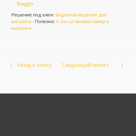
Biaggi»
Решение под ключ:
Видеонаблюдение для
магазина
· Полезно:
6 зон установки камер в
магазине
Назад к списку
Следующий проект
загрузка карты...