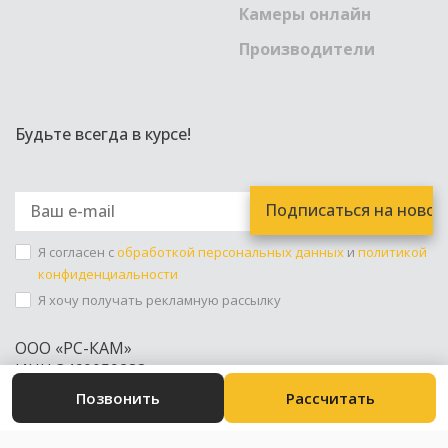
Камеры онлайн
Производители
Будьте всегда в курсе!
Я согласен с
обработкой персональных данных
и
политикой
конфиденциальности
Я хочу получать рекламную рассылку
ООО «РС-КАМ»
ИНН 3460059288
+7 (8442) 45-96-34
Позвонить
Рассчитать
Юр. Адрес: Волгоград ул. Циолковского 31