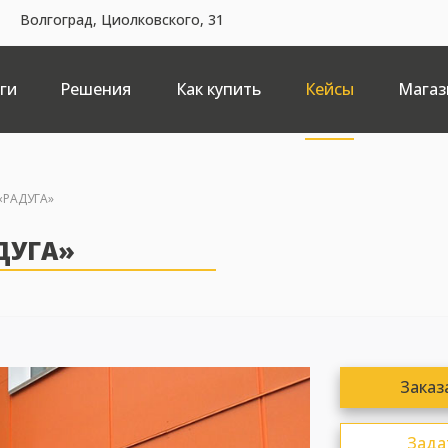
Волгоград, Циолковского, 31
ги
Решения
Как купить
Кейсы
Магаз
«РАДУГА»
ДУГА»
Заказ
Зада