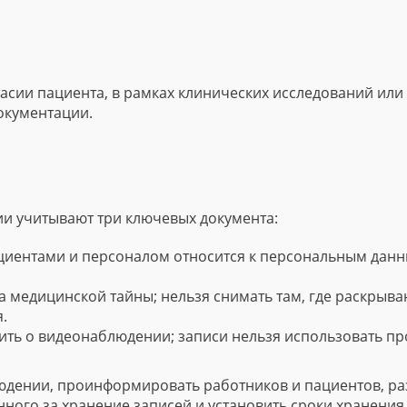
сии пациента, в рамках клинических исследований или
окументации.
и учитывают три ключевых документа:
циентами и персоналом относится к персональным данн
 медицинской тайны; нельзя снимать там, где раскрыва
.
ть о видеонаблюдении; записи нельзя использовать пр
юдении, проинформировать работников и пациентов, ра
нного за хранение записей и установить сроки хранения