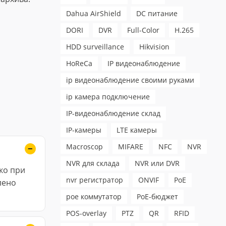
Dahua AirShield
DC питание
DORI
DVR
Full-Color
H.265
HDD surveillance
Hikvision
HoReCa
IP видеонаблюдение
ip видеонаблюдение своими руками
ip камера подключение
IP-видеонаблюдение склад
IP-камеры
LTE камеры
Macroscop
MIFARE
NFC
NVR
NVR для склада
NVR или DVR
ко при
nvr регистратор
ONVIF
PoE
лено
poe коммутатор
PoE-бюджет
POS-overlay
PTZ
QR
RFID