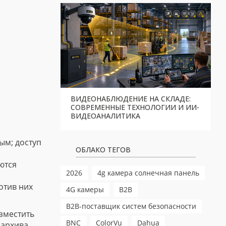
ВИДЕОНАБЛЮДЕНИЕ НА СКЛАДЕ:
СОВРЕМЕННЫЕ ТЕХНОЛОГИИ И ИИ-
ВИДЕОАНАЛИТИКА
ым; доступ
ОБЛАКО ТЕГОВ
ются
2026
4g камера солнечная панель
отив них
4G камеры
B2B
B2B-поставщик систем безопасности
зместить
BNC
ColorVu
Dahua
 архива.