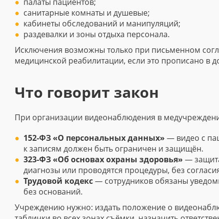
палаты пациентов;
санитарные комнаты и душевые;
кабинеты обследований и манипуляций;
раздевалки и зоны отдыха персонала.
Исключения возможны только при письменном согла
медицинской реабилитации, если это прописано в д
Что говорит закон
При организации видеонаблюдения в медучреждени
152-ФЗ «О персональных данных»
— видео с па
к записям должен быть ограничен и защищён.
323-ФЗ «Об основах охраны здоровья»
— защита
диагнозы или проводятся процедуры, без согласия
Трудовой кодекс
— сотрудников обязаны уведоми
без оснований.
Учреждению нужно: издать положение о видеонабл
таблички во всех зонах съёмки, назначить ответстве