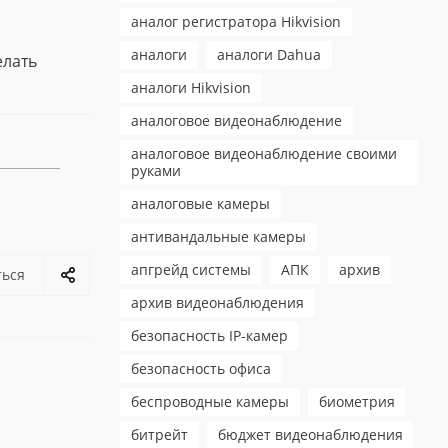
аналог регистратора Hikvision
аналоги
аналоги Dahua
елать
аналоги Hikvision
аналоговое видеонаблюдение
аналоговое видеонаблюдение своими
руками
аналоговые камеры
антивандальные камеры
апгрейд системы
АПК
архив
ться
архив видеонаблюдения
безопасность IP-камер
безопасность офиса
беспроводные камеры
биометрия
битрейт
бюджет видеонаблюдения