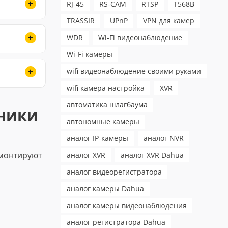
RJ-45
RS-CAM
RTSP
T568B
TRASSIR
UPnP
VPN для камер
WDR
Wi-Fi видеонаблюдение
Wi-Fi камеры
wifi видеонаблюдение своими руками
wifi камера настройка
XVR
автоматика шлагбаума
ники
автономные камеры
аналог IP-камеры
аналог NVR
смонтируют
аналог XVR
аналог XVR Dahua
аналог видеорегистратора
аналог камеры Dahua
аналог камеры видеонаблюдения
аналог регистратора Dahua