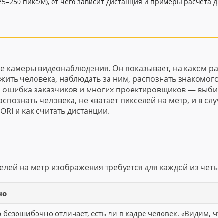
y (25–250 пикс/м), от чего зависит дистанция и примеры расчёта д
ре камеры видеонаблюдения. Он показывает, на каком р
жить человека, наблюдать за ним, распознать знакомог
 ошибка заказчиков и многих проектировщиков — выби
распознать человека, не хватает пикселей на метр, и в сл
ORI и как считать дистанции.
кселей на метр изображения требуется для каждой из четы
но
 безошибочно отличает, есть ли в кадре человек. «Видим, ч