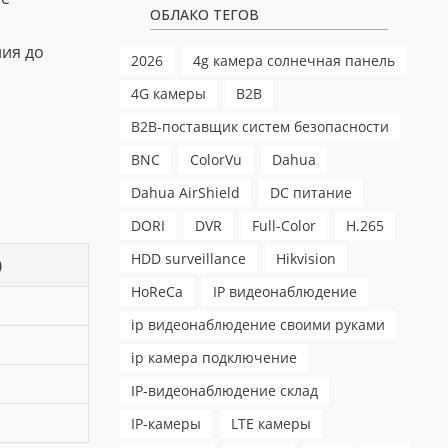
ОБЛАКО ТЕГОВ
ния до
2026
4g камера солнечная панель
4G камеры
B2B
B2B-поставщик систем безопасности
BNC
ColorVu
Dahua
Dahua AirShield
DC питание
DORI
DVR
Full-Color
H.265
HDD surveillance
Hikvision
)
HoReCa
IP видеонаблюдение
ip видеонаблюдение своими руками
ip камера подключение
IP-видеонаблюдение склад
IP-камеры
LTE камеры