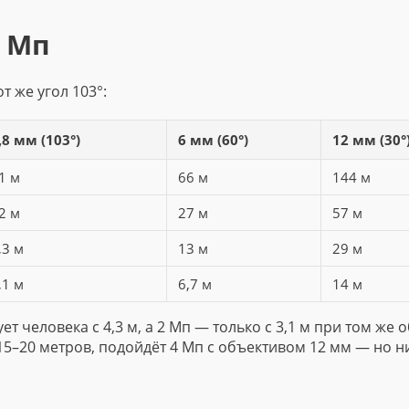
2 Мп
т же угол 103°:
,8 мм (103°)
6 мм (60°)
12 мм (30°
1 м
66 м
144 м
2 м
27 м
57 м
,3 м
13 м
29 м
,1 м
6,7 м
14 м
 человека с 4,3 м, а 2 Мп — только с 3,1 м при том же 
15–20 метров, подойдёт 4 Мп с объективом 12 мм — но н