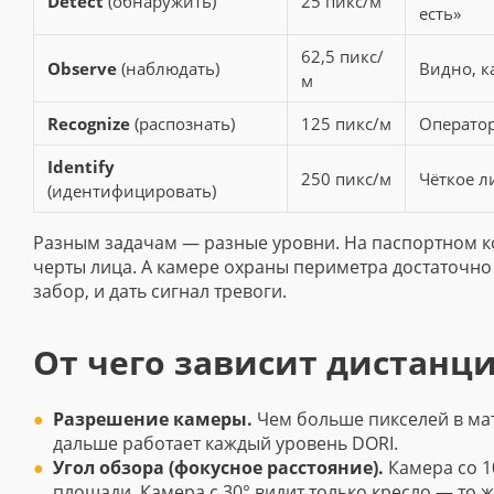
Detect
(обнаружить)
25 пикс/м
есть»
62,5 пикс/
Observe
(наблюдать)
Видно, к
м
Recognize
(распознать)
125 пикс/м
Оператор
Identify
250 пикс/м
Чёткое л
(идентифицировать)
Разным задачам — разные уровни. На паспортном ко
черты лица. А камере охраны периметра достаточно 
забор, и дать сигнал тревоги.
От чего зависит дистанц
Разрешение камеры.
Чем больше пикселей в ма
дальше работает каждый уровень DORI.
Угол обзора (фокусное расстояние).
Камера со 1
площади. Камера с 30° видит только кресло — то ж