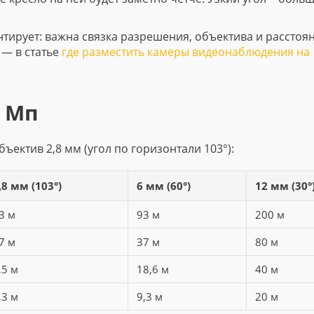
нтирует: важна связка разрешения, объектива и расстоя
 — в статье
где разместить камеры видеонаблюдения на
4 Мп
ъектив 2,8 мм (угол по горизонтали 103°):
,8 мм (103°)
6 мм (60°)
12 мм (30°
3 м
93 м
200 м
7 м
37 м
80 м
,5 м
18,6 м
40 м
,3 м
9,3 м
20 м