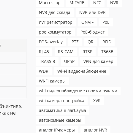
Macroscop
MIFARE
NFC
NVR
NVR для склада
NVR или DVR
nvr регистратор
ONVIF
PoE
poe коммутатор
PoE-бюджет
POS-overlay
PTZ
QR
RFID
)
RJ-45
RS-CAM
RTSP
T568B
TRASSIR
UPnP
VPN для камер
WDR
Wi-Fi видеонаблюдение
Wi-Fi камеры
wifi видеонаблюдение своими руками
wifi камера настройка
XVR
объективе.
автоматика шлагбаума
икак не
автономные камеры
аналог IP-камеры
аналог NVR