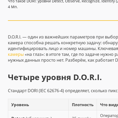
Что такое DORI: уровни Detect, Observe, Recognize, Identif
4 Мп.
D.O.R.I. — один из важнейших параметров при выбо
камера способна решать конкретную задачу: обнару
идентифицировать лицо и номер машины. Ключевая
камеры
«на глаз»: в итоге там, где по задаче нужно 
нужных данных просто нет. Разберём, как работает D
Четыре уровня D.O.R.I.
Стандарт DORI (IEC 62676-4) определяет, сколько пи
Уровень
Плотность
Что вид
Оператор