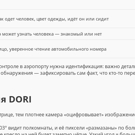
ак одет человек, цвет одежды, идёт он или сидит
 может узнать человека — знакомый или нет
ицо, уверенное чтение автомобильного номера
нтроле в аэропорту нужна идентификация: важно детал
обнаружения — зафиксировать сам факт, что кто-то пер
ия DORI
трице, тем плотнее камера «оцифровывает» изображени
03° видит полкомнаты, и её пиксели «размазаны» по бо
е кресло на ней будет заметно чётче. Узкий угол = боль